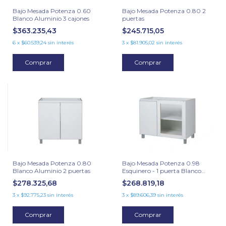
Bajo Mesada Potenza 0.60
Bajo Mesada Potenza 0.80 2
Blanco Aluminio 3 cajones
puertas
$363.235,43
$245.715,05
6
x
$60.539,24
sin interés
3
x
$81.905,02
sin interés
Comprar
Comprar
Bajo Mesada Potenza 0.80
Bajo Mesada Potenza 0.98
Blanco Aluminio 2 puertas
Esquinero - 1 puerta Blanco
Aluminio
$278.325,68
$268.819,18
3
x
$92.775,23
sin interés
3
x
$89.606,39
sin interés
Comprar
Comprar