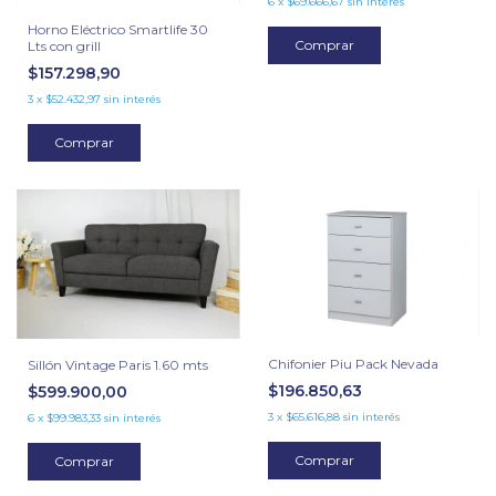
6
x
$69.666,67
sin interés
Horno Eléctrico Smartlife 30
Comprar
Lts con grill
$157.298,90
3
x
$52.432,97
sin interés
Comprar
Chifonier Piu Pack Nevada
Sillón Vintage Paris 1.60 mts
$196.850,63
$599.900,00
3
x
$65.616,88
sin interés
6
x
$99.983,33
sin interés
Comprar
Comprar