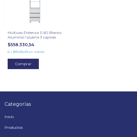
Multiuso Potenza 0.60 Blanco
Aluminio 1 puerta 3 cajones
$558.330,54
6
x
$93.055,09
sin interés
Comprar
Categorías
Inicio
Productos