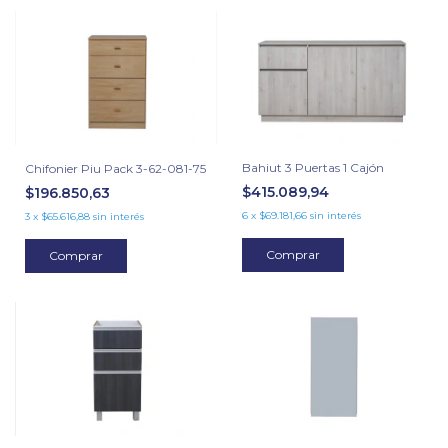
Bahiut 3 Puertas 1 Cajón
Chifonier Piu Pack 3-62-081-75
$415.089,94
$196.850,63
6
x
$69.181,66
sin interés
3
x
$65.616,88
sin interés
Comprar