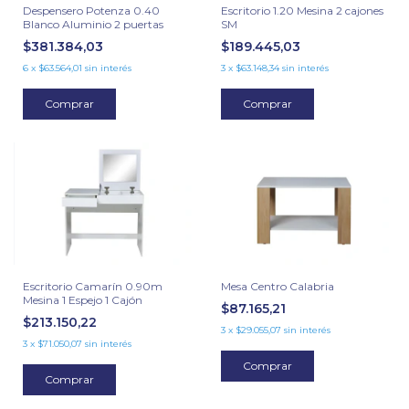
Despensero Potenza 0.40
Escritorio 1.20 Mesina 2 cajones
Blanco Aluminio 2 puertas
SM
$381.384,03
$189.445,03
6
x
$63.564,01
sin interés
3
x
$63.148,34
sin interés
Comprar
Comprar
Escritorio Camarín 0.90m
Mesa Centro Calabria
Mesina 1 Espejo 1 Cajón
$87.165,21
$213.150,22
3
x
$29.055,07
sin interés
3
x
$71.050,07
sin interés
Comprar
Comprar