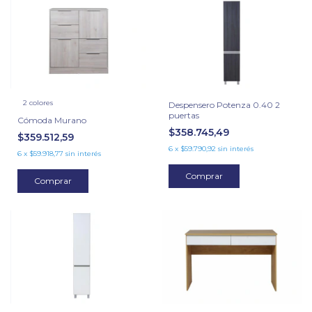
2 colores
Despensero Potenza 0.40 2
puertas
Cómoda Murano
$358.745,49
$359.512,59
6
x
$59.790,92
sin interés
6
x
$59.918,77
sin interés
Comprar
Comprar