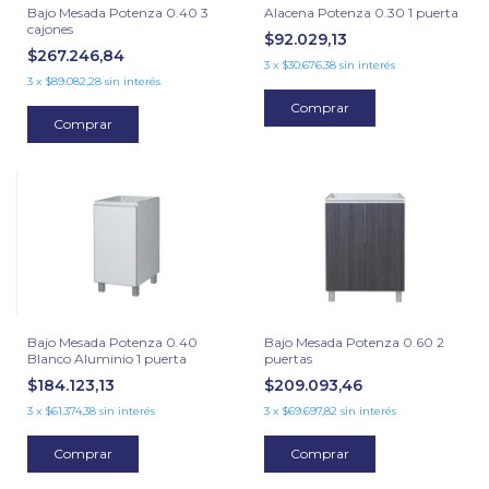
Bajo Mesada Potenza 0.40 3
Alacena Potenza 0.30 1 puerta
cajones
$92.029,13
$267.246,84
3
x
$30.676,38
sin interés
3
x
$89.082,28
sin interés
Comprar
Comprar
Bajo Mesada Potenza 0.40
Bajo Mesada Potenza 0.60 2
Blanco Aluminio 1 puerta
puertas
$184.123,13
$209.093,46
3
x
$61.374,38
sin interés
3
x
$69.697,82
sin interés
Comprar
Comprar