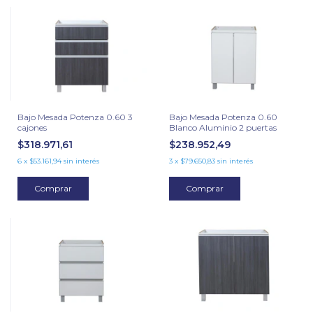
Bajo Mesada Potenza 0.60 3
Bajo Mesada Potenza 0.60
cajones
Blanco Aluminio 2 puertas
$318.971,61
$238.952,49
6
x
$53.161,94
sin interés
3
x
$79.650,83
sin interés
Comprar
Comprar