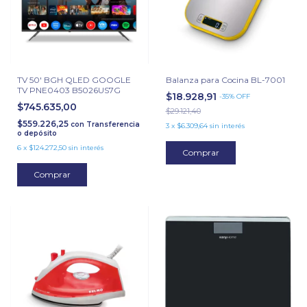
TV 50' BGH QLED GOOGLE
Balanza para Cocina BL-7001
TV PNE0403 B5026US7G
$18.928,91
-
35
%
OFF
$745.635,00
$29.121,40
$559.226,25
con
Transferencia
3
x
$6.309,64
sin interés
o depósito
6
x
$124.272,50
sin interés
Comprar