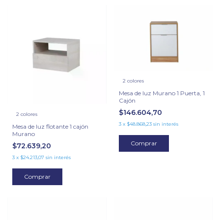
2 colores
Mesa de luz Murano 1 Puerta, 1
Cajón
$146.604,70
2 colores
3
x
$48.868,23
sin interés
Mesa de luz flotante 1 cajón
Murano
Comprar
$72.639,20
3
x
$24.213,07
sin interés
Comprar