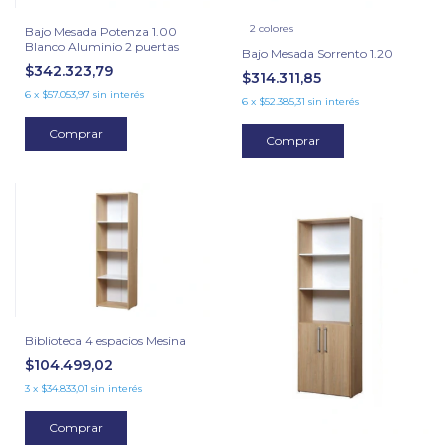
2 colores
Bajo Mesada Potenza 1.00
Blanco Aluminio 2 puertas
Bajo Mesada Sorrento 1.20
$342.323,79
$314.311,85
6
x
$57.053,97
sin interés
6
x
$52.385,31
sin interés
Comprar
Comprar
Biblioteca 4 espacios Mesina
$104.499,02
3
x
$34.833,01
sin interés
Comprar