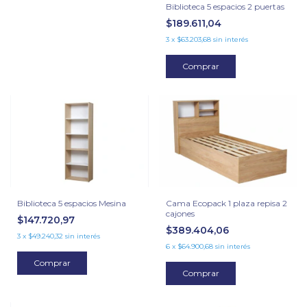
Biblioteca 5 espacios 2 puertas
$189.611,04
3
x
$63.203,68
sin interés
Comprar
Cama Ecopack 1 plaza repisa 2
Biblioteca 5 espacios Mesina
cajones
$147.720,97
$389.404,06
3
x
$49.240,32
sin interés
6
x
$64.900,68
sin interés
Comprar
Comprar