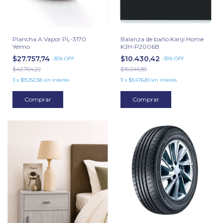
Plancha A Vapor PL-3170
Balanza de baño Kanji Home
Yelmo
KJH-P2006B
$27.757,74
$10.430,42
-
35
%
OFF
-
35
%
OFF
$42.704,22
$16.046,80
3
x
$9.252,58
sin interés
3
x
$3.476,81
sin interés
Comprar
Comprar