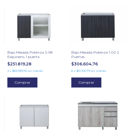
Bajo Mesada Potenza 0.98
Bajo Mesada Potenza 1.00 2
Esquinero, 1 puerta
Puertas
$251.819,28
$306.604,76
3
x
$83.939,76
sin interés
6
x
$51.100,79
sin interés
Comprar
Comprar