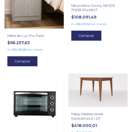
Neumático Sunny NP226
175/65 R14082T
$108.091,49
3
x
$36.030,50
sin interés
Mesa de Luz Piu Pack
$96.257,63
3
x
$32.085,88
sin interés
Comprar
Mesa Mediterránea
Escandinava 1.20
$418.000,01