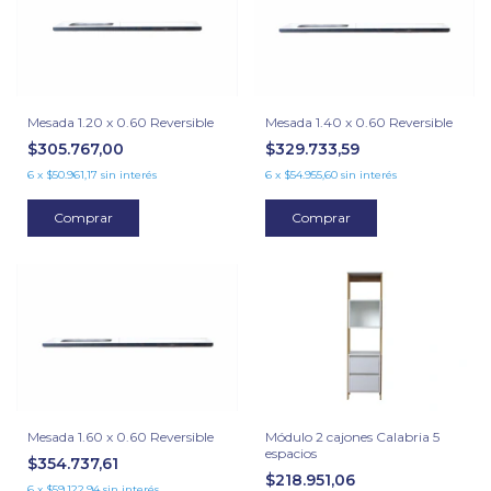
Mesada 1.40 x 0.60 Reversible
Mesada 1.20 x 0.60 Reversible
$329.733,59
$305.767,00
6
x
$54.955,60
sin interés
6
x
$50.961,17
sin interés
Comprar
Comprar
Módulo 2 cajones Calabria 5
Mesada 1.60 x 0.60 Reversible
espacios
$354.737,61
$218.951,06
6
x
$59.122,94
sin interés