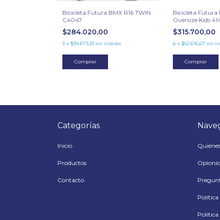
Bicicleta Futura BMX R16 TWIN
Bicicleta Futur
C4047
Oversize Kids 4
$284.020,00
$315.700,00
3
x
$94.673,33
sin interés
6
x
$52.616,67
sin i
Comprar
Comprar
Categorías
Nave
Inicio
Quiéne
Productos
Opionio
Contacto
Pregunt
Polític
Política