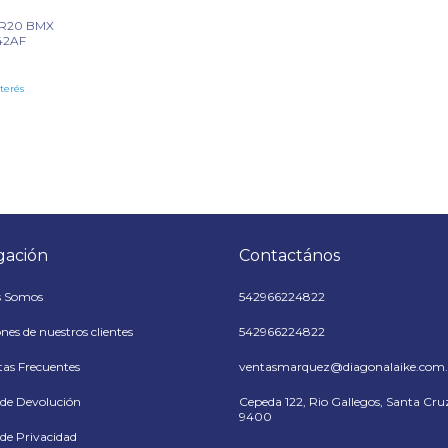
a R20 BMX
142AF
nterés
gación
Contactános
s Somos
542966224822
nes de nuestros clientes
542966224822
as Frecuentes
ventasmarquez@diagonalaike.com.
a de Devolución
Cepeda 122, Rio Gallegos, Santa Cr
9400
 de Privacidad