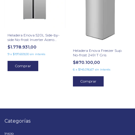
Heladera Enova 520L Side-by-
side No-frost Inverter Acero
Inox
$1.778.931,00
Heladera Enova Freezer Sup.
9
x
$197.659,00
sin interés
No-frost 249l T Gris
$870.100,00
Comprar
6
x
$145.016,67
sin interés
Comprar
Categorías
Inicio