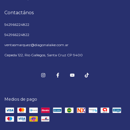
Contactános
542966224822
542966224822
ventasmarquez@diagonalaike.com.ar
Cepeda 122, Rio Gallegos, Santa Cruz CP 9400
Medios de pago