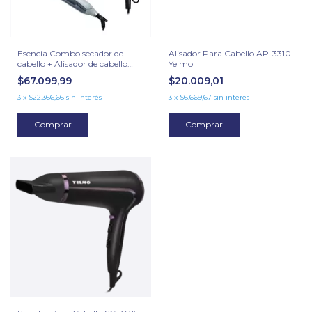
Esencia Combo secador de
Alisador Para Cabello AP-3310
cabello + Alisador de cabello
Yelmo
Yelmo
$67.099,99
$20.009,01
3
x
$22.366,66
sin interés
3
x
$6.669,67
sin interés