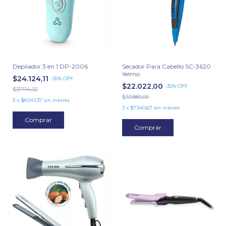
Depilador 3 en 1 DP-2006
Secador Para Cabello SC-3620
Yelmo
$24.124,11
-
35
%
OFF
$22.022,00
-
35
%
OFF
$37.114,02
$33.880,00
3
x
$8.041,37
sin interés
3
x
$7.340,67
sin interés
Comprar