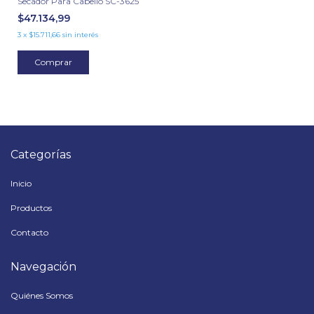
Secador Para Cabello SC-3625
$47.134,99
3
x
$15.711,66
sin interés
Comprar
Categorías
Inicio
Productos
Contacto
Navegación
Quiénes Somos