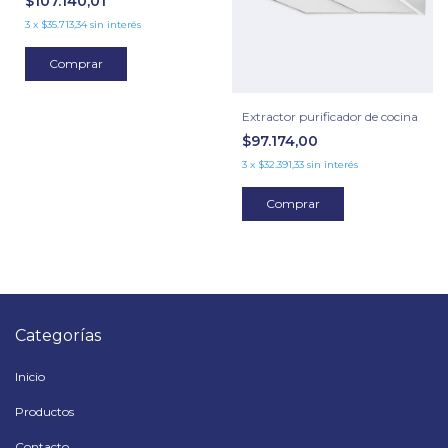
$107.140,01
3
x
$35.713,34
sin interés
Comprar
Extractor purificador de cocina
$97.174,00
3
x
$32.391,33
sin interés
Comprar
Categorías
Inicio
Productos
Contacto