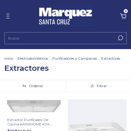
0
Inicio
.
Electrodomésticos
.
Purificadores y Campanas
.
Extractores
Extractores
Ordenar
Filtrar
Extractor Purificador De
Cocina KANJIHOME KJH-
AIREEXPURI120L