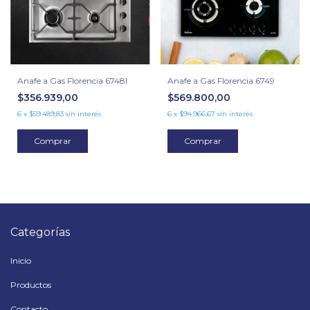
Anafe a Gas Florencia 6748I
Anafe a Gas Florencia 6749
$356.939,00
$569.800,00
6
x
$59.489,83
sin interés
6
x
$94.966,67
sin interés
Comprar
Comprar
Categorías
Inicio
Productos
Contacto