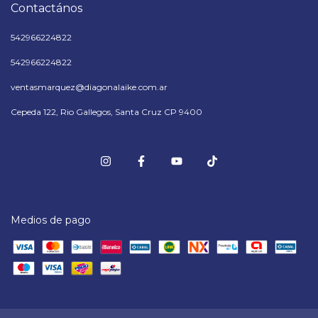
Contactános
542966224822
542966224822
ventasmarquez@diagonalaike.com.ar
Cepeda 122, Rio Gallegos, Santa Cruz CP 9400
Medios de pago