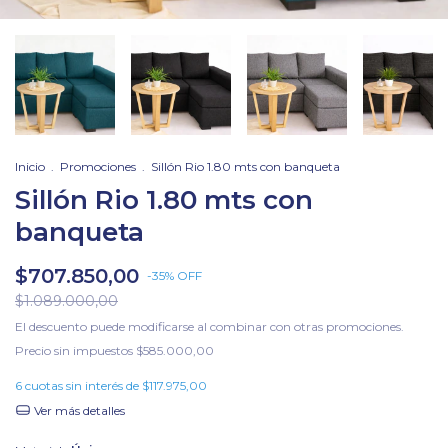
Inicio
.
Promociones
.
Sillón Rio 1.80 mts con banqueta
Sillón Rio 1.80 mts con
banqueta
$707.850,00
-
35
%
OFF
$1.089.000,00
El descuento puede modificarse al combinar con otras promociones.
Precio sin impuestos
$585.000,00
6
cuotas sin interés de
$117.975,00
Ver más detalles