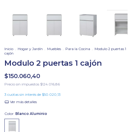
Inicio
.
Hogar y Jardín
.
Muebles
.
Para la Cocina
.
Modulo 2 puertas 1
cajón
Modulo 2 puertas 1 cajón
$150.060,40
Precio sin impuestos
$124.016,86
3
cuotas sin interés de
$50.020,13
Ver más detalles
Color:
Blanco Aluminio