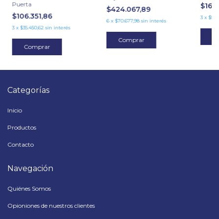
Puerta
$168
$424.067,89
$106.351,86
3
x
$56.
6
x
$70.677,98
sin interés
3
x
$35.450,62
sin interés
C
Comprar
Comprar
Categorías
Inicio
Productos
Contacto
Navegación
Quiénes Somos
Opioniones de nuestros clientes