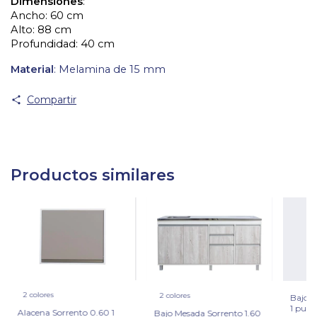
Dimensiones
: 
Ancho: 60 cm
Alto: 88 cm
Profundidad: 40 cm 
Material
: Melamina de 15 mm
Compartir
Productos similares
2 colores
2 colores
Bajo 
1 puer
Alacena Sorrento 0.60 1
Bajo Mesada Sorrento 1.60